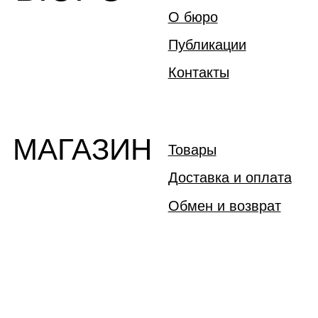
ИП Юсупов Артур
Публичная оферта
Маратович
Политика обработки
ИНН 1656 0782 9504
персональных данных
ОГРНИП 3201 6900 0057 912
MADE WITH
BY OSAM DESIGN