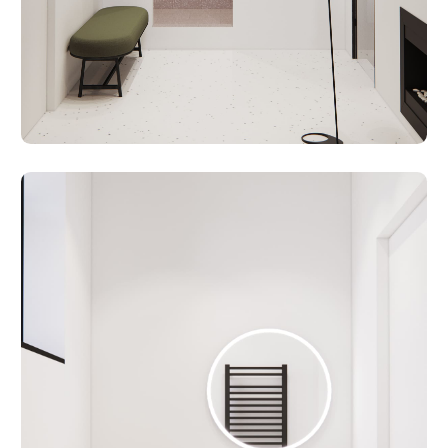
МАГАЗИН
Товары
Доставка и оплата
Обмен и возврат
ДЛЯ
+7 (967) 145 31 00
hi@namuburo.com
СВЯЗИ
г. Москва
ул. Бобров
переулок, 2