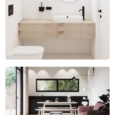
ИП Юсупов Артур
Публичная оферта
Маратович
Политика обработки
ИНН 1656 0782 9504
персональных данных
ОГРНИП 3201 6900 0057 912
MADE WITH
BY OSAM DESIGN