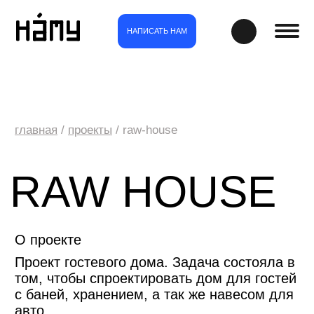
НАПИСАТЬ НАМ
главная
/
проекты
/ raw-house
RAW HOUSE
О проекте
магазин
о нас
публикации
контакты
Проект гостевого дома. Задача состояла в
том, чтобы спроектировать дом для гостей
с баней, хранением, а так же навесом для
авто.
Изгиб постройки подстраивается под
форму участка, а сама постройка
отгораживает участок естественным
образом от соседей.